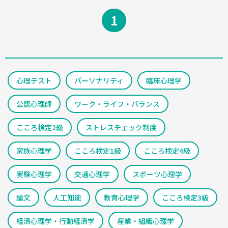
1
心理テスト
パーソナリティ
臨床心理学
公認心理師
ワーク・ライフ・バランス
こころ検定2級
ストレスチェック制度
家族心理学
こころ検定1級
こころ検定4級
実験心理学
交通心理学
スポーツ心理学
論文
人工知能
教育心理学
こころ検定3級
経済心理学・行動経済学
産業・組織心理学