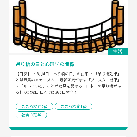
生活
吊り橋の日と心理学の関係
【目次】 ・8月4日「吊り橋の日」の由来 ・「吊り橋効果」
と誤帰属のメカニズム ・最新研究が示す「ブースター効果」 
・「知っている」ことが効果を弱める   日本一の吊り橋があ
る村の記念日 日本では365日の全て…
こころ検定2級
こころ検定1級
社会心理学