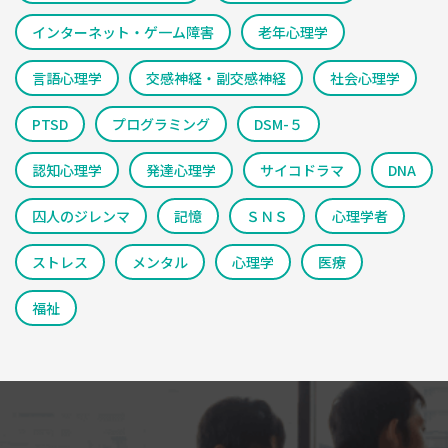
インターネット・ゲ一ム障害
老年心理学
言語心理学
交感神経・副交感神経
社会心理学
PTSD
プログラミング
DSM-５
認知心理学
発達心理学
サイコドラマ
DNA
囚人のジレンマ
記憶
ＳＮＳ
心理学者
ストレス
メンタル
心理学
医療
福祉