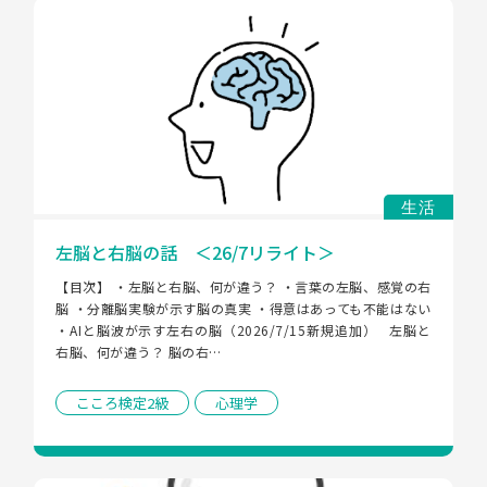
生活
左脳と右脳の話 ＜26/7リライト＞
【目次】 ・左脳と右脳、何が違う？ ・言葉の左脳、感覚の右
脳 ・分離脳実験が示す脳の真実 ・得意はあっても不能はない 
・AIと脳波が示す左右の脳（2026/7/15新規追加）   左脳と
右脳、何が違う？ 脳の右…
こころ検定2級
心理学