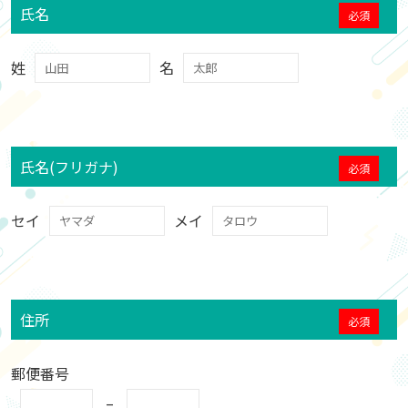
氏名
姓
名
氏名(フリガナ)
セイ
メイ
住所
郵便番号
–