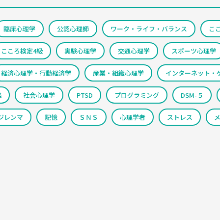
臨床心理学
公認心理師
ワーク・ライフ・バランス
こ
こころ検定4級
実験心理学
交通心理学
スポーツ心理学
経済心理学・行動経済学
産業・組織心理学
インターネット・
経
社会心理学
PTSD
プログラミング
DSM-５
ジレンマ
記憶
ＳＮＳ
心理学者
ストレス