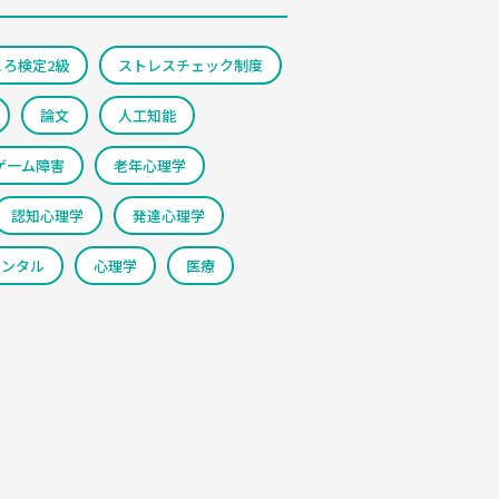
ころ検定2級
ストレスチェック制度
論文
人工知能
ゲ一ム障害
老年心理学
認知心理学
発達心理学
メンタル
心理学
医療