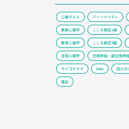
心理テスト
パーソナリティ
家族心理学
こころ検定1級
教育心理学
こころ検定3級
言語心理学
交感神経・副交感神
サイコドラマ
DNA
囚人の
福祉