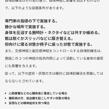
自律訓練法はその名の通り、自律神経に影響を及ぼすものなの
で、以下のような前提条件があります。
専門家の指導の下で実施する。
静かな場所で実施する。
身体を圧迫する腕時計・ネクタイなどは外すか緩める。
靴は脱ぐかスリッパなどに履き替える。
仰向けに寝る状態か椅子に座った状態で実施する。
また、交感神経と副交感神経をコントロールする自律訓練法は、
普段この２つの神経の拮抗作用によって活動している身体の器官
にも影響を与えます。
従って、以下の症状・状態の方は絶対に自律訓練法を実施しては
ならないとされています。
心筋梗塞などの心臓疾患に罹患している場合
糖尿病の方、低血糖を起こしやすい状態の場合
妄想などの精神症状を持つ場合