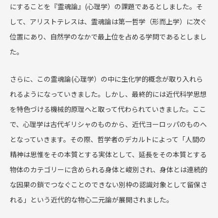
にすることを『霊魂論』(心理学）の課題であるとしました。そ
して、アリストテレスは、霊魂論は第一哲学（形而上学）に次ぐ
位置にあり、自然学のなかで最上位を占める学問であるとしまし
た。
さらに、この霊魂論(心理学）の中に生化学的概念が取り入れら
れるようになっていきました。しかし、最終的には近代科学思想
を特色づける機械的原理へと取って代わられていきました。ここ
で、心理学は古代ギリシャのものから、近代ヨーロッパのものへ
となっていきます。その際、哲学者のデカルトによって「人間の
精神は思惟をその本質とする実体として、延長をその本質とする
物体のカテゴリーに含められる身体と峻別され、身体とは連続的
な因果の鎖でつなぐことのできない別枠の認識対象として留保さ
れる」という近代的な物心二元論が展開されました。