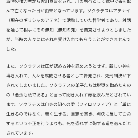
当時の権力者から死刑宣告をされ、刑の執行として獄中で毒を飲
んで亡くなった日が由来となっています。ソクラテスはアテナイ
（現在のギリシャのアテネ）で活動していた哲学者であり、対話
を通じて相手にその無知（無知の知）を自覚させようとしました
が、当時の人々にはそれを受け入れてもらうことができませんで
した。
また、ソクラテスは国が認める神を認めようとせず、新しい神を
導き入れて、人々を腐敗させる者として告発され、死刑判決が下
されてしまいました。ソクラテスの弟子たちは脱獄を勧めたもの
の「悪法も法である」と言って聞き入れず毒を飲んだとされてい
ます。ソクラテスは自身の知への愛（フィロソフィア）と「単に
生きるのではなく、善く生きる」意志を貫き、判決に反して亡命
するという不正を行うよりも、死を恐れずに殉ずる道を選んだと
されています。