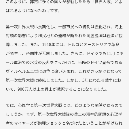
このように、非常に多くの国々が参戦したため「世界大戦」とよ
ばれるようになったわけです。
第一次世界大戦は長期化し、一般市民への統制は強化され、海上
封鎖の影響により植民地との連絡が断たれた同盟諸国は経済が疲
弊しました。また、
1918
年には、トルコとオーストリアで革命
が発生し、帝国性が瓦解しました。さらに、ドイツでも
11
月にキ
ール軍港での水兵の反乱をきっかけに、当時のドイツ皇帝である
ヴィルヘルム二世は退位に追い込まれ、これがきっかけとなって
第一次世界大戦は終結しました。しかし、
5
年にわたる戦争にお
いて、
900
万人以上の兵士が戦死することになりました。
では、心理学と第一次世界大戦には、どのような関係があるので
しょうか。まず、第一次世界大戦後の兵士の精神的問題を心理学
者のマイヤーズが砲弾ショックと名づけたということが挙げられ