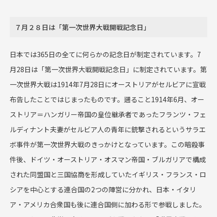
７月２８日は「第一次世界大戦開戦記念日」
日本では
365
日の全てに何らかの記念日が制定されています。
7
月
28
日は「第一次世界大戦開戦記念日」に制定されています。第
一次世界大戦は1914年
7
月
28
日にオーストリアがセルビアに宣戦
布告したことではじまったものです。遡ること
1914
年
6
月、オー
ストリア＝ハンガリー帝国の皇位継承者であったフランツ・フェ
ルディナント夫妻がセルビア人の青年に銃撃されるというサラエ
ボ事件が第一次世界大戦のきっかけとなっています。この暗殺事
件後、ドイツ・オーストリア・オスマン帝国・ブルガリアで構成
された同盟国と三国協商を形成していたイギリス・フランス・ロ
シアを中心とする連合国の
2
つの陣営に分かれ、日本・イタリ
ア・アメリカ合衆国も後に連合国側に加わる形で参戦しました。