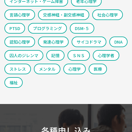
インターネット・ゲ一ム障害
老年心理学
言語心理学
交感神経・副交感神経
社会心理学
PTSD
プログラミング
DSM-５
認知心理学
発達心理学
サイコドラマ
DNA
囚人のジレンマ
記憶
ＳＮＳ
心理学者
ストレス
メンタル
心理学
医療
福祉
各種申し込み