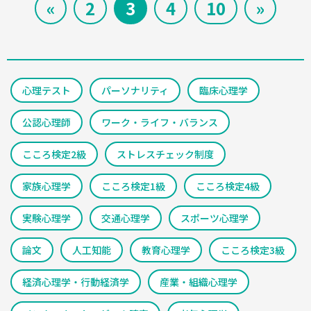
«
2
3
4
10
»
心理テスト
パーソナリティ
臨床心理学
公認心理師
ワーク・ライフ・バランス
こころ検定2級
ストレスチェック制度
家族心理学
こころ検定1級
こころ検定4級
実験心理学
交通心理学
スポーツ心理学
論文
人工知能
教育心理学
こころ検定3級
経済心理学・行動経済学
産業・組織心理学