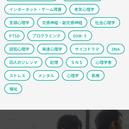
インターネット・ゲ一ム障害
老年心理学
言語心理学
交感神経・副交感神経
社会心理学
PTSD
プログラミング
DSM-５
認知心理学
発達心理学
サイコドラマ
DNA
囚人のジレンマ
記憶
ＳＮＳ
心理学者
ストレス
メンタル
心理学
医療
福祉